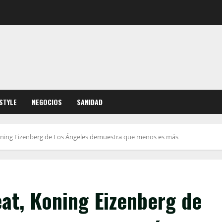
ESTYLE
NEGOCIOS
SANIDAD
Koning Eizenberg de Los Ángeles demuestra que menos es más
eat, Koning Eizenberg de