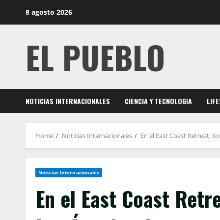
Skip
8 agosto 2026
to
content
EL PUEBLO
NOTICIAS INTERNACIONALES
CIENCIA Y TECNOLOGIA
LIF
Home
Noticias Internacionales
En el East Coast Retreat, 
Noticias Internacionales
En el East Coast Retr