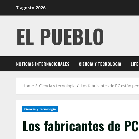
Skip
7 agosto 2026
to
content
EL PUEBLO
NOTICIAS INTERNACIONALES
CIENCIA Y TECNOLOGIA
LIF
Home
Ciencia y tecnologia
Los fabricantes de PC están per
Ciencia y tecnologia
Los fabricantes de PC