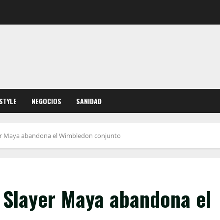
ESTYLE
NEGOCIOS
SANIDAD
yer Maya abandona el Wimbledon conjunto
a Slayer Maya abandona el