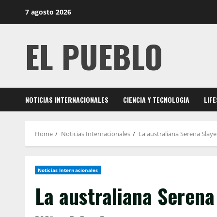
Skip
7 agosto 2026
to
content
EL PUEBLO
NOTICIAS INTERNACIONALES
CIENCIA Y TECNOLOGIA
LIF
Home
Noticias Internacionales
La australiana Serena Sla
Noticias Internacionales
La australiana Seren