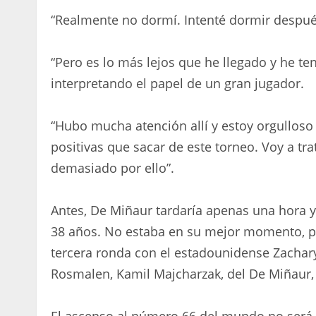
“Realmente no dormí. Intenté dormir despué
“Pero es lo más lejos que he llegado y he te
interpretando el papel de un gran jugador.
“Hubo mucha atención allí y estoy orgullos
positivas que sacar de este torneo. Voy a tr
demasiado por ello”.
Antes, De Miñaur tardaría apenas una hora y
38 años. No estaba en su mejor momento, p
tercera ronda con el estadounidense Zachary
Rosmalen, Kamil Majcharzak, del De Miñaur, 2-6
El ascenso al número 66 del mundo no será