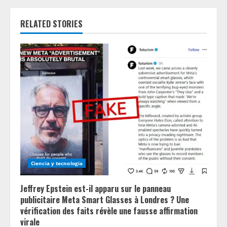
u
e
RELATED STORIES
R
e
a
d
i
n
Ciencia y tecnologia
g
Jeffrey Epstein est-il apparu sur le panneau
publicitaire Meta Smart Glasses à Londres ? Une
vérification des faits révèle une fausse affirmation
virale