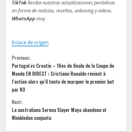
TikTok
Reciba nuestras actualizaciones periódicas
en forma de noticias, reseñas, unboxing y videos.
WhatsApp
muy
Enlace de origen
C
Previous:
Portugal vs Croatie – 16es de finale de la Coupe du
o
Monde EN DIRECT : Cristiano Ronaldo revient à
n
l’action alors qu’il tente de marquer le premier but
par KO
t
Next:
i
La australiana Serena Slayer Maya abandona el
Wimbledon conjunto
n