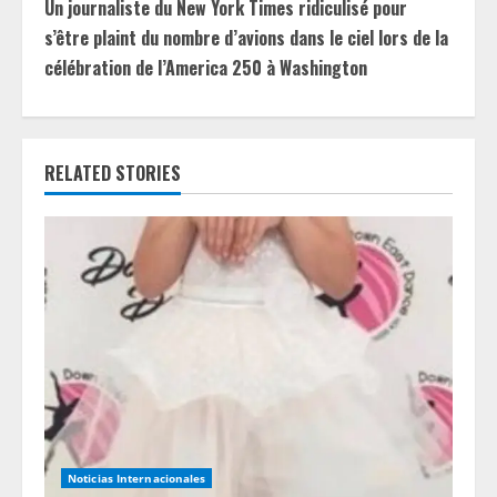
Un journaliste du New York Times ridiculisé pour
i
s’être plaint du nombre d’avions dans le ciel lors de la
célébration de l’America 250 à Washington
n
u
e
RELATED STORIES
R
e
a
d
i
n
Noticias Internacionales