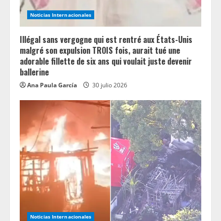
i
Noticias Internacionales
n
Illégal sans vergogne qui est rentré aux États-Unis
g
malgré son expulsion TROIS fois, aurait tué une
adorable fillette de six ans qui voulait juste devenir
ballerine
Ana Paula García
30 julio 2026
Noticias Internacionales