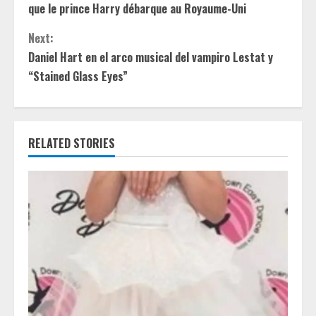
o
que le prince Harry débarque au Royaume-Uni
n
Next:
t
Daniel Hart en el arco musical del vampiro Lestat y
“Stained Glass Eyes”
i
n
RELATED STORIES
u
e
R
e
a
d