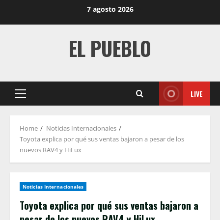
Skip
7 agosto 2026
to
content
EL PUEBLO
LIVE
Primary
Menu
Home
Noticias Internacionales
Toyota explica por qué sus ventas bajaron a pesar de los
nuevos RAV4 y HiLux
Noticias Internacionales
Toyota explica por qué sus ventas bajaron a
pesar de los nuevos RAV4 y HiLux