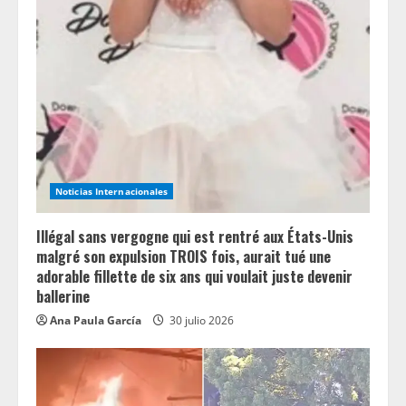
a
d
i
n
g
Noticias Internacionales
Illégal sans vergogne qui est rentré aux États-Unis
malgré son expulsion TROIS fois, aurait tué une
adorable fillette de six ans qui voulait juste devenir
ballerine
Ana Paula García
30 julio 2026