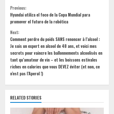
C
Previous:
Hyundai utiliza el foco de la Copa Mundial para
o
promover el futuro de la robótica
n
Next:
t
Comment perdre du poids SANS renoncer à l’alcool :
Je suis un expert en alcool de 48 ans, et voici mes
i
secrets pour vaincre les ballonnements alcoolisés en
tant qu’amateur de vin – et les boissons estivales
n
riches en calories que vous DEVEZ éviter (et non, ce
u
n’est pas l’Aperol !)
e
R
RELATED STORIES
e