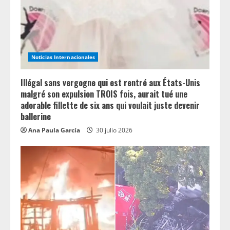
d
i
n
Noticias Internacionales
g
Illégal sans vergogne qui est rentré aux États-Unis
malgré son expulsion TROIS fois, aurait tué une
adorable fillette de six ans qui voulait juste devenir
ballerine
Ana Paula García
30 julio 2026