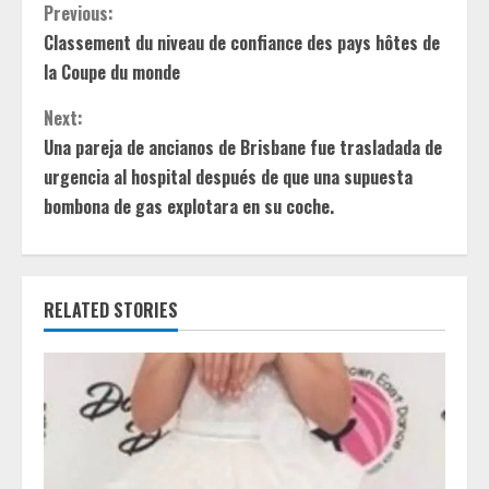
C
Previous:
Classement du niveau de confiance des pays hôtes de
o
la Coupe du monde
n
Next:
t
Una pareja de ancianos de Brisbane fue trasladada de
urgencia al hospital después de que una supuesta
i
bombona de gas explotara en su coche.
n
u
RELATED STORIES
e
R
e
a