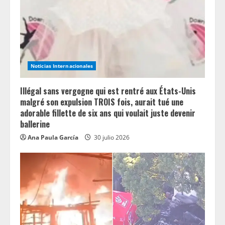
i
n
g
Noticias Internacionales
Illégal sans vergogne qui est rentré aux États-Unis
malgré son expulsion TROIS fois, aurait tué une
adorable fillette de six ans qui voulait juste devenir
ballerine
Ana Paula García
30 julio 2026