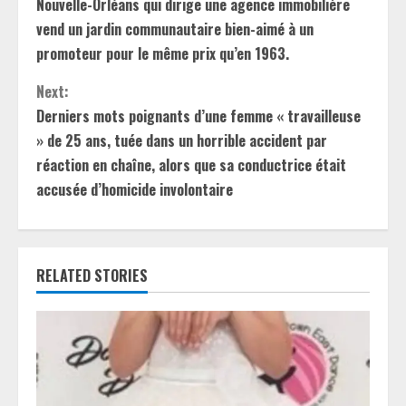
Nouvelle-Orléans qui dirige une agence immobilière
n
vend un jardin communautaire bien-aimé à un
promoteur pour le même prix qu’en 1963.
t
Next:
i
Derniers mots poignants d’une femme « travailleuse
» de 25 ans, tuée dans un horrible accident par
n
réaction en chaîne, alors que sa conductrice était
u
accusée d’homicide involontaire
e
R
RELATED STORIES
e
a
d