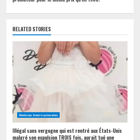
u
e
RELATED STORIES
R
e
a
d
i
n
g
Noticias Internacionales
Illégal sans vergogne qui est rentré aux États-Unis
malgré son expulsion TROIS fois, aurait tué une