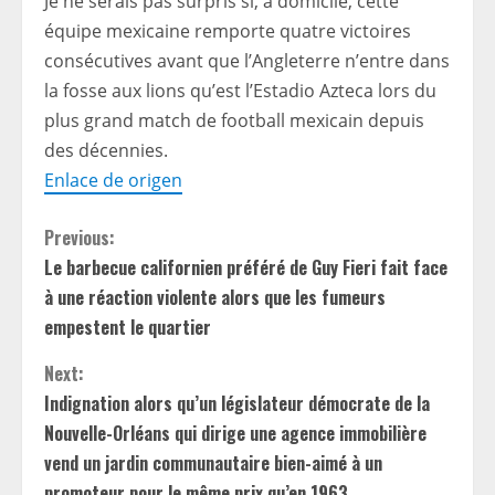
Je ne serais pas surpris si, à domicile, cette
équipe mexicaine remporte quatre victoires
consécutives avant que l’Angleterre n’entre dans
la fosse aux lions qu’est l’Estadio Azteca lors du
plus grand match de football mexicain depuis
des décennies.
Enlace de origen
C
Previous:
Le barbecue californien préféré de Guy Fieri fait face
o
à une réaction violente alors que les fumeurs
n
empestent le quartier
t
Next:
Indignation alors qu’un législateur démocrate de la
i
Nouvelle-Orléans qui dirige une agence immobilière
vend un jardin communautaire bien-aimé à un
n
promoteur pour le même prix qu’en 1963.