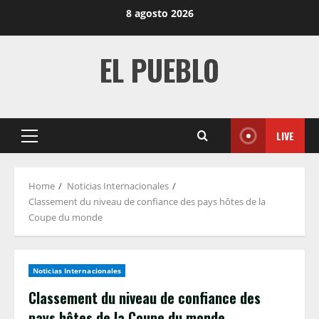
Skip
8 agosto 2026
to
content
EL PUEBLO
LIVE
Primary
Menu
Home
Noticias Internacionales
Classement du niveau de confiance des pays hôtes de la
Coupe du monde
Noticias Internacionales
Classement du niveau de confiance des
pays hôtes de la Coupe du monde