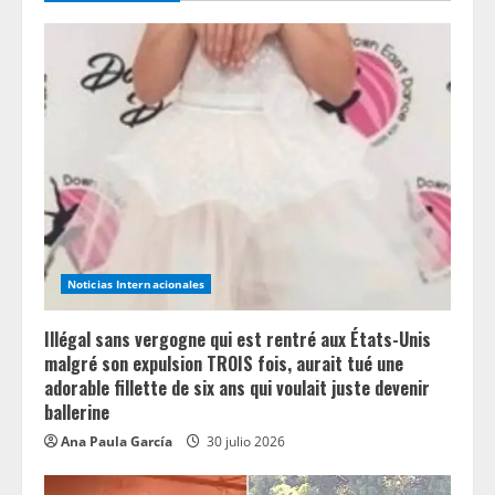
e
a
d
i
n
g
Noticias Internacionales
Illégal sans vergogne qui est rentré aux États-Unis
malgré son expulsion TROIS fois, aurait tué une
adorable fillette de six ans qui voulait juste devenir
ballerine
Ana Paula García
30 julio 2026