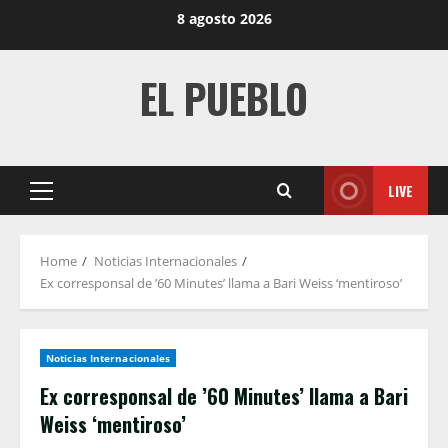
Skip
8 agosto 2026
to
content
EL PUEBLO
LIVE
Primary
Menu
Home
Noticias Internacionales
Ex corresponsal de ’60 Minutes’ llama a Bari Weiss ‘mentiroso’
Noticias Internacionales
Ex corresponsal de ’60 Minutes’ llama a Bari
Weiss ‘mentiroso’