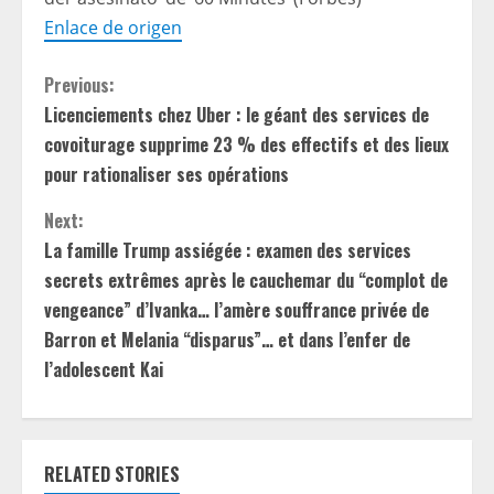
Enlace de origen
C
Previous:
Licenciements chez Uber : le géant des services de
o
covoiturage supprime 23 % des effectifs et des lieux
n
pour rationaliser ses opérations
t
Next:
La famille Trump assiégée : examen des services
i
secrets extrêmes après le cauchemar du “complot de
vengeance” d’Ivanka… l’amère souffrance privée de
n
Barron et Melania “disparus”… et dans l’enfer de
u
l’adolescent Kai
e
R
RELATED STORIES