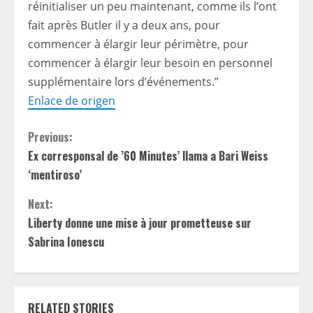
réinitialiser un peu maintenant, comme ils l’ont
fait après Butler il y a deux ans, pour
commencer à élargir leur périmètre, pour
commencer à élargir leur besoin en personnel
supplémentaire lors d’événements.”
Enlace de origen
C
Previous:
Ex corresponsal de ’60 Minutes’ llama a Bari Weiss
o
‘mentiroso’
n
Next:
t
Liberty donne une mise à jour prometteuse sur
Sabrina Ionescu
i
n
RELATED STORIES