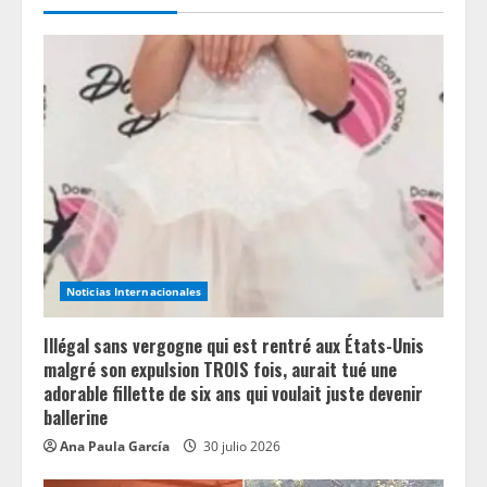
u
e
R
e
a
d
i
Noticias Internacionales
n
Illégal sans vergogne qui est rentré aux États-Unis
g
malgré son expulsion TROIS fois, aurait tué une
adorable fillette de six ans qui voulait juste devenir
ballerine
Ana Paula García
30 julio 2026