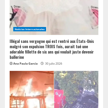
a
d
i
Noticias Internacionales
n
Illégal sans vergogne qui est rentré aux États-Unis
g
malgré son expulsion TROIS fois, aurait tué une
adorable fillette de six ans qui voulait juste devenir
ballerine
Ana Paula García
30 julio 2026