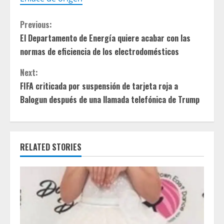
C
Previous:
El Departamento de Energía quiere acabar con las
o
normas de eficiencia de los electrodomésticos
n
Next:
t
FIFA criticada por suspensión de tarjeta roja a
Balogun después de una llamada telefónica de Trump
i
n
RELATED STORIES
u
e
R
e