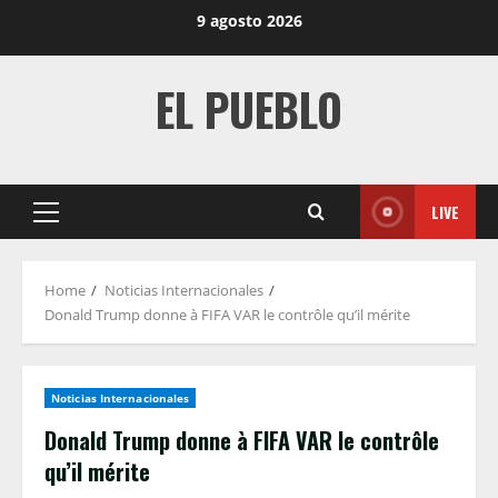
Skip
9 agosto 2026
to
content
EL PUEBLO
LIVE
Primary
Menu
Home
Noticias Internacionales
Donald Trump donne à FIFA VAR le contrôle qu’il mérite
Noticias Internacionales
Donald Trump donne à FIFA VAR le contrôle
qu’il mérite