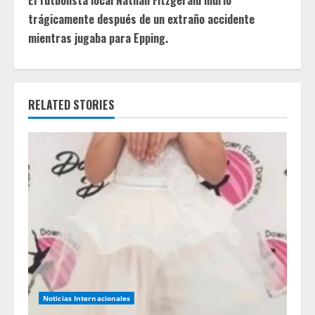
El futbolista local Nathan Fitzgerald murió
n
trágicamente después de un extraño accidente
u
mientras jugaba para Epping.
e
R
RELATED STORIES
e
a
d
i
n
g
Noticias Internacionales