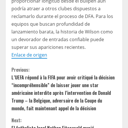
proporcionar longitud desde el bullpen aún
podría atraer a otros clubes dispuestos a
reclamarlo durante el proceso de DFA. Para los
equipos que buscan profundidad de
lanzamiento barata, la historia de Wilson como
un devorador de entradas confiable puede
superar sus apariciones recientes.
Enlace de origen
C
Previous:
L’UEFA répond à la FIFA pour avoir critiqué la décision
o
“incompréhensible” de laisser jouer une star
n
américaine interdite après l’intervention de Donald
Trump – la Belgique, adversaire de la Coupe du
t
monde, fait maintenant appel de la décision
i
Next: