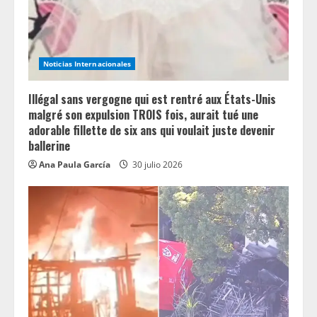
i
n
Noticias Internacionales
g
Illégal sans vergogne qui est rentré aux États-Unis
malgré son expulsion TROIS fois, aurait tué une
adorable fillette de six ans qui voulait juste devenir
ballerine
Ana Paula García
30 julio 2026