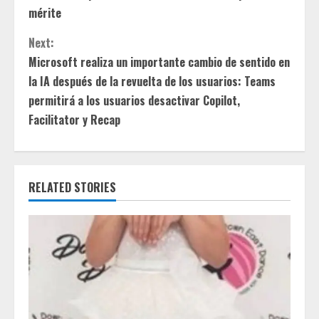
o
mérite
n
Next:
t
Microsoft realiza un importante cambio de sentido en
la IA después de la revuelta de los usuarios: Teams
i
permitirá a los usuarios desactivar Copilot,
Facilitator y Recap
n
u
e
RELATED STORIES
R
e
a
d