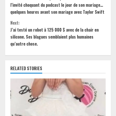
o
l’invité choquant du podcast le jour de son mariage…
n
quelques heures avant son mariage avec Taylor Swift
t
Next:
J’ai testé un robot à 125 000 $ avec de la chair en
i
silicone. Ses blagues semblaient plus humaines
qu’autre chose.
n
u
e
RELATED STORIES
R
e
a
d