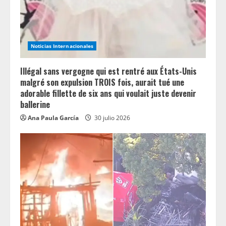
i
n
Noticias Internacionales
g
Illégal sans vergogne qui est rentré aux États-Unis
malgré son expulsion TROIS fois, aurait tué une
adorable fillette de six ans qui voulait juste devenir
ballerine
Ana Paula García
30 julio 2026