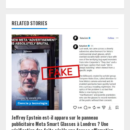
i
n
RELATED STORIES
u
e
R
e
a
d
i
Ciencia y tecnologia
n
Jeffrey Epstein est-il apparu sur le panneau
g
publicitaire Meta Smart Glasses à Londres ? Une