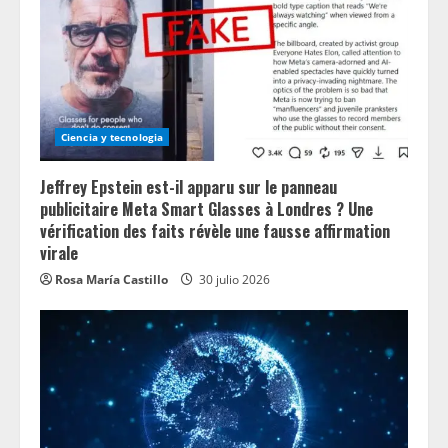
d
i
n
g
Ciencia y tecnologia
Jeffrey Epstein est-il apparu sur le panneau
publicitaire Meta Smart Glasses à Londres ? Une
vérification des faits révèle une fausse affirmation
virale
Rosa María Castillo
30 julio 2026