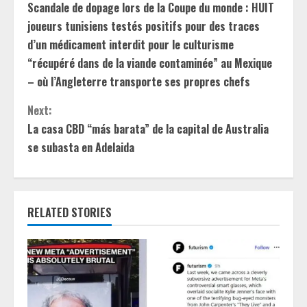
Scandale de dopage lors de la Coupe du monde : HUIT
o
joueurs tunisiens testés positifs pour des traces
n
d’un médicament interdit pour le culturisme
“récupéré dans de la viande contaminée” au Mexique
t
– où l’Angleterre transporte ses propres chefs
i
Next:
La casa CBD “más barata” de la capital de Australia
n
se subasta en Adelaida
u
e
RELATED STORIES
R
e
a