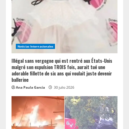
e
a
d
i
Noticias Internacionales
n
Illégal sans vergogne qui est rentré aux États-Unis
g
malgré son expulsion TROIS fois, aurait tué une
adorable fillette de six ans qui voulait juste devenir
ballerine
Ana Paula García
30 julio 2026