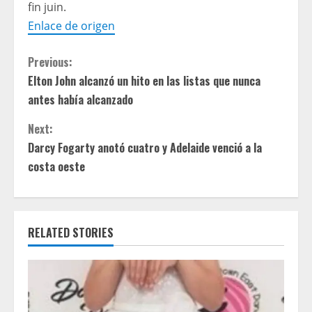
fin juin.
Enlace de origen
C
Previous:
Elton John alcanzó un hito en las listas que nunca
o
antes había alcanzado
n
Next:
t
Darcy Fogarty anotó cuatro y Adelaide venció a la
costa oeste
i
n
RELATED STORIES
u
e
R