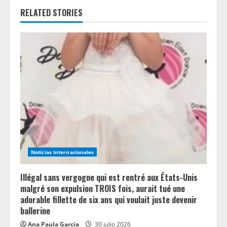
u
RELATED STORIES
e
R
e
a
d
i
n
Noticias Internacionales
g
Illégal sans vergogne qui est rentré aux États-Unis
malgré son expulsion TROIS fois, aurait tué une
adorable fillette de six ans qui voulait juste devenir
ballerine
Ana Paula García
30 julio 2026