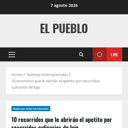
Skip
7 agosto 2026
to
content
EL PUEBLO
LIVE
Primary
Menu
Home
Noticias Internacionales
10 recorridos que le abrirán el apetito por recorridos
culinarios de lujo
Noticias Internacionales
10 recorridos que le abrirán el apetito por
recorridos culinarios de lujo