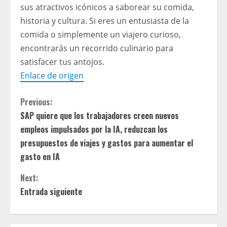
sus atractivos icónicos a saborear su comida,
historia y cultura. Si eres un entusiasta de la
comida o simplemente un viajero curioso,
encontrarás un recorrido culinario para
satisfacer tus antojos.
Enlace de origen
C
Previous:
SAP quiere que los trabajadores creen nuevos
o
empleos impulsados ​​por la IA, reduzcan los
n
presupuestos de viajes y gastos para aumentar el
gasto en IA
t
Next:
i
Entrada siguiente
n