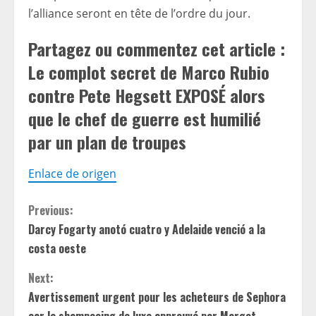
l’alliance seront en tête de l’ordre du jour.
Partagez ou commentez cet article :
Le complot secret de Marco Rubio
contre Pete Hegsett EXPOSÉ alors
que le chef de guerre est humilié
par un plan de troupes
Enlace de origen
C
Previous:
Darcy Fogarty anotó cuatro y Adelaide venció a la
o
costa oeste
n
Next:
t
Avertissement urgent pour les acheteurs de Sephora