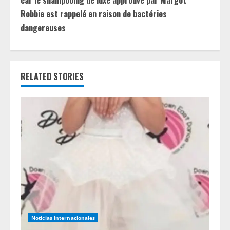
car le shampooing de luxe approuvé par Margot
i
Robbie est rappelé en raison de bactéries
dangereuses
n
u
e
RELATED STORIES
R
e
a
d
i
n
Noticias Internacionales
g