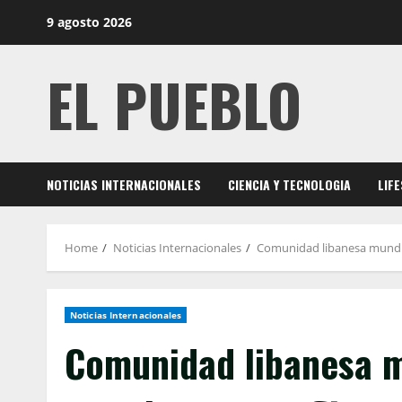
Skip
9 agosto 2026
to
content
EL PUEBLO
NOTICIAS INTERNACIONALES
CIENCIA Y TECNOLOGIA
LIF
Home
Noticias Internacionales
Comunidad libanesa mundial
Noticias Internacionales
Comunidad libanesa m