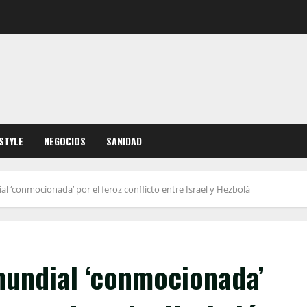
ESTYLE
NEGOCIOS
SANIDAD
 ‘conmocionada’ por el feroz conflicto entre Israel y Hezbolá
undial ‘conmocionada’