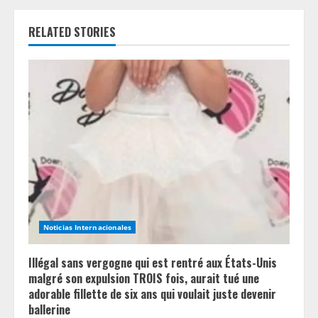
u
RELATED STORIES
e
R
e
a
d
i
n
Noticias Internacionales
g
Illégal sans vergogne qui est rentré aux États-Unis
malgré son expulsion TROIS fois, aurait tué une
adorable fillette de six ans qui voulait juste devenir
ballerine