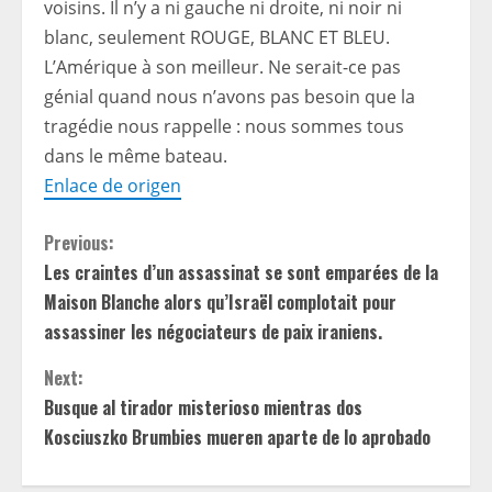
voisins. Il n’y a ni gauche ni droite, ni noir ni
blanc, seulement ROUGE, BLANC ET BLEU.
L’Amérique à son meilleur. Ne serait-ce pas
génial quand nous n’avons pas besoin que la
tragédie nous rappelle : nous sommes tous
dans le même bateau.
Enlace de origen
C
Previous:
Les craintes d’un assassinat se sont emparées de la
o
Maison Blanche alors qu’Israël complotait pour
n
assassiner les négociateurs de paix iraniens.
t
Next:
Busque al tirador misterioso mientras dos
i
Kosciuszko Brumbies mueren aparte de lo aprobado
n