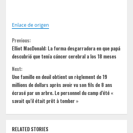
Enlace de origen
C
Previous:
Elliot MacDonald: La forma desgarradora en que papá
o
descubrió que tenía cáncer cerebral a los 18 meses
n
Next:
t
Une famille en deuil obtient un règlement de 19
millions de dollars après avoir vu son fils de 8 ans
i
écrasé par un arbre. Le personnel du camp d’été «
savait qu’il était prêt à tomber »
n
u
e
RELATED STORIES