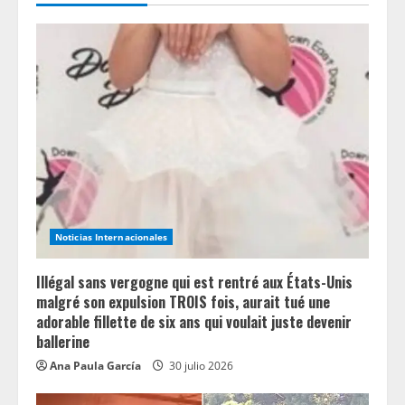
R
e
a
d
i
n
Noticias Internacionales
g
Illégal sans vergogne qui est rentré aux États-Unis
malgré son expulsion TROIS fois, aurait tué une
adorable fillette de six ans qui voulait juste devenir
ballerine
Ana Paula García
30 julio 2026