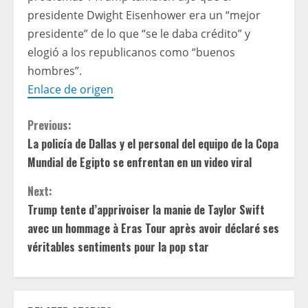
presidente Dwight Eisenhower era un “mejor
presidente” de lo que “se le daba crédito” y
elogió a los republicanos como “buenos
hombres”.
Enlace de origen
C
Previous:
La policía de Dallas y el personal del equipo de la Copa
o
Mundial de Egipto se enfrentan en un video viral
n
Next:
t
Trump tente d’apprivoiser la manie de Taylor Swift
avec un hommage à Eras Tour après avoir déclaré ses
i
véritables sentiments pour la pop star
n
u