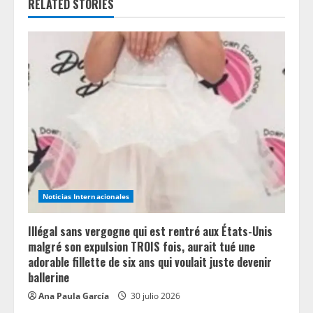
RELATED STORIES
e
R
e
a
d
i
n
Noticias Internacionales
g
Illégal sans vergogne qui est rentré aux États-Unis
malgré son expulsion TROIS fois, aurait tué une
adorable fillette de six ans qui voulait juste devenir
ballerine
Ana Paula García
30 julio 2026