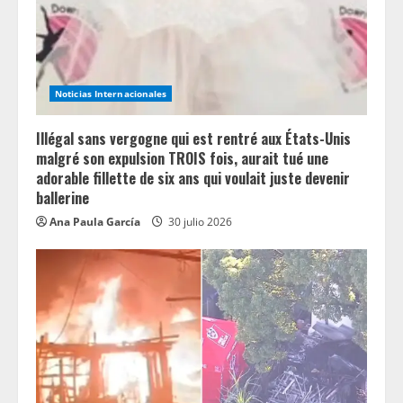
a
d
i
Noticias Internacionales
n
Illégal sans vergogne qui est rentré aux États-Unis
g
malgré son expulsion TROIS fois, aurait tué une
adorable fillette de six ans qui voulait juste devenir
ballerine
Ana Paula García
30 julio 2026