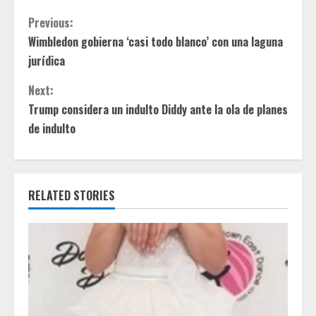
C
Previous:
Wimbledon gobierna ‘casi todo blanco’ con una laguna
o
jurídica
n
Next:
t
Trump considera un indulto Diddy ante la ola de planes
de indulto
i
n
RELATED STORIES
u
e
R
e