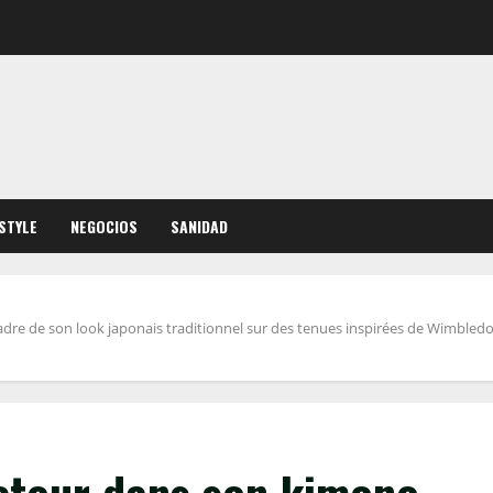
ESTYLE
NEGOCIOS
SANIDAD
re de son look japonais traditionnel sur des tenues inspirées de Wimbledon