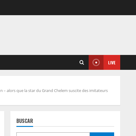
LIVE
 – alors que la star du Grand Chelem suscite des imitateurs
BUSCAR