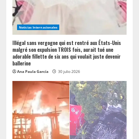
d
i
Noticias Internacionales
n
Illégal sans vergogne qui est rentré aux États-Unis
g
malgré son expulsion TROIS fois, aurait tué une
adorable fillette de six ans qui voulait juste devenir
ballerine
Ana Paula García
30 julio 2026