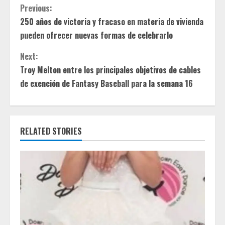
C
Previous:
250 años de victoria y fracaso en materia de vivienda
o
pueden ofrecer nuevas formas de celebrarlo
n
Next:
t
Troy Melton entre los principales objetivos de cables
de exención de Fantasy Baseball para la semana 16
i
n
RELATED STORIES
u
e
R
e
a