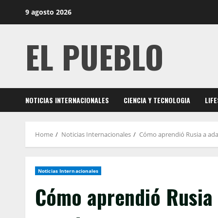
Skip
9 agosto 2026
to
content
EL PUEBLO
NOTICIAS INTERNACIONALES
CIENCIA Y TECNOLOGIA
LIF
Home
Noticias Internacionales
Cómo aprendió Rusia a adap
Noticias Internacionales
Cómo aprendió Rusia 