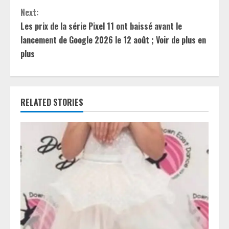
n
Next:
t
Les prix de la série Pixel 11 ont baissé avant le
lancement de Google 2026 le 12 août ; Voir de plus en
i
plus
n
u
RELATED STORIES
e
R
e
a
d
i