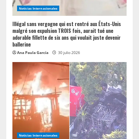
n
Noticias Internacionales
g
Illégal sans vergogne qui est rentré aux États-Unis
malgré son expulsion TROIS fois, aurait tué une
adorable fillette de six ans qui voulait juste devenir
ballerine
Ana Paula García
30 julio 2026
Noticias Internacionales