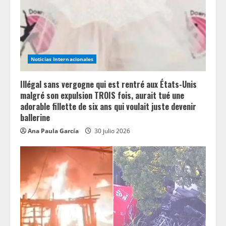
i
n
g
Noticias Internacionales
Illégal sans vergogne qui est rentré aux États-Unis
malgré son expulsion TROIS fois, aurait tué une
adorable fillette de six ans qui voulait juste devenir
ballerine
Ana Paula García
30 julio 2026