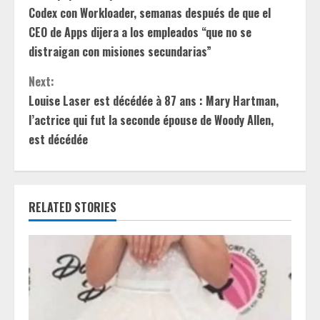
o
Codex con Workloader, semanas después de que el
n
CEO de Apps dijera a los empleados “que no se
distraigan con misiones secundarias”
t
Next:
i
Louise Laser est décédée à 87 ans : Mary Hartman,
l’actrice qui fut la seconde épouse de Woody Allen,
n
est décédée
u
e
RELATED STORIES
R
e
a
d