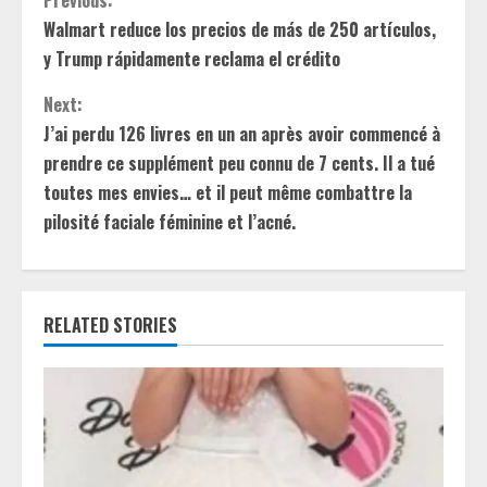
C
Previous:
Walmart reduce los precios de más de 250 artículos,
o
y Trump rápidamente reclama el crédito
n
Next:
t
J’ai perdu 126 livres en un an après avoir commencé à
prendre ce supplément peu connu de 7 cents. Il a tué
i
toutes mes envies… et il peut même combattre la
pilosité faciale féminine et l’acné.
n
u
e
RELATED STORIES
R
e
a