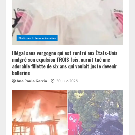
d
i
n
Noticias Internacionales
g
Illégal sans vergogne qui est rentré aux États-Unis
malgré son expulsion TROIS fois, aurait tué une
adorable fillette de six ans qui voulait juste devenir
ballerine
Ana Paula García
30 julio 2026