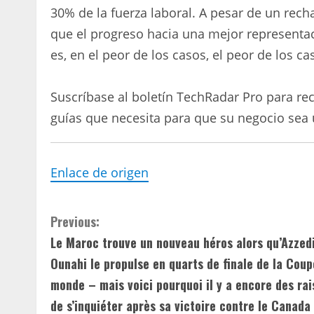
30% de la fuerza laboral. A pesar de un rec
que el progreso hacia una mejor representac
es, en el peor de los casos, el peor de los ca
Suscríbase al boletín TechRadar Pro para reci
guías que necesita para que su negocio sea 
Enlace de origen
C
Previous:
Le Maroc trouve un nouveau héros alors qu’Azzed
o
Ounahi le propulse en quarts de finale de la Coup
n
monde – mais voici pourquoi il y a encore des ra
de s’inquiéter après sa victoire contre le Canada
t