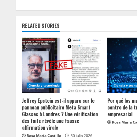
i
n
RELATED STORIES
u
e
R
e
a
Ciencia y tecnologia
Ciencia y tecn
d
Jeffrey Epstein est-il apparu sur le
Por qué los m
panneau publicitaire Meta Smart
centro de la 
i
Glasses à Londres ? Une vérification
empresarial
des faits révèle une fausse
Rosa María Ca
n
affirmation virale
Rosa María Castillo
30 julio 2026