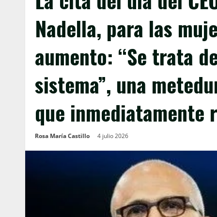
La cita del día del CE
Nadella, para las muj
aumento: “Se trata de
sistema”, una metedu
que inmediatamente r
Rosa María Castillo
4 julio 2026