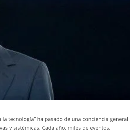
n la tecnología” ha pasado de una conciencia general
ivas y sistémicas. Cada año, miles de eventos,