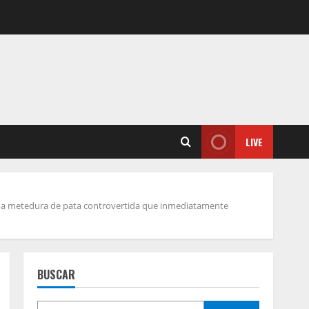
LIVE
”, una metedura de pata controvertida que inmediatamente
BUSCAR