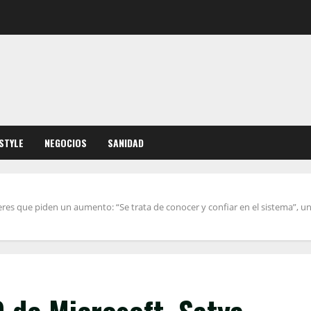
ESTYLE
NEGOCIOS
SANIDAD
mujeres que piden un aumento: “Se trata de conocer y confiar en el sistema