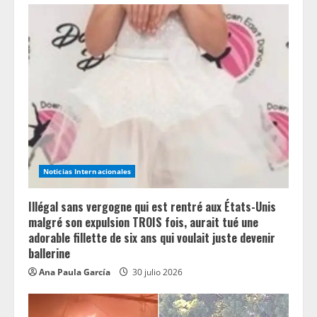
R
e
a
d
i
n
Noticias Internacionales
g
Illégal sans vergogne qui est rentré aux États-Unis
malgré son expulsion TROIS fois, aurait tué une
adorable fillette de six ans qui voulait juste devenir
ballerine
Ana Paula García
30 julio 2026