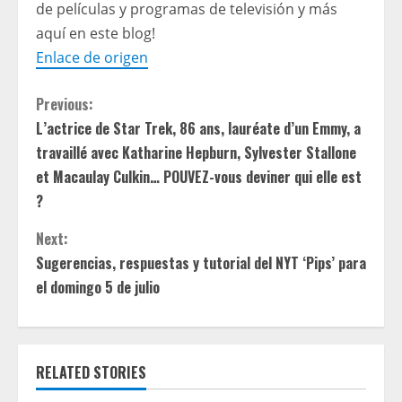
de películas y programas de televisión y más
aquí en este blog!
Enlace de origen
C
Previous:
L’actrice de Star Trek, 86 ans, lauréate d’un Emmy, a
o
travaillé avec Katharine Hepburn, Sylvester Stallone
n
et Macaulay Culkin… POUVEZ-vous deviner qui elle est
?
t
Next:
i
Sugerencias, respuestas y tutorial del NYT ‘Pips’ para
el domingo 5 de julio
n
u
e
RELATED STORIES