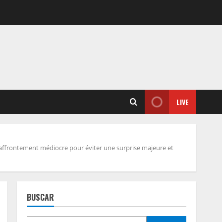
LIVE
affrontement médiocre pour éviter une surprise majeure et
BUSCAR