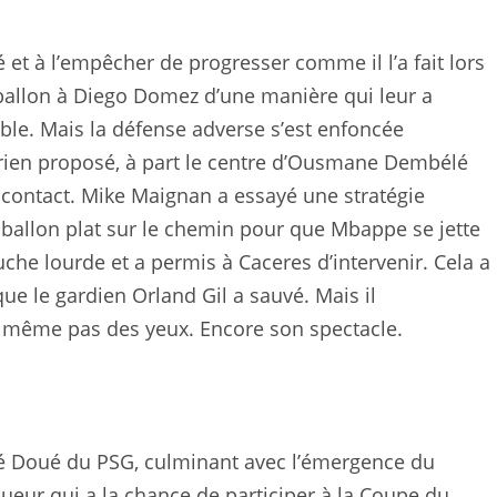
et à l’empêcher de progresser comme il l’a fait lors
ballon à Diego Domez d’une manière qui leur a
able. Mais la défense adverse s’est enfoncée
a rien proposé, à part le centre d’Ousmane Dembélé
en contact. Mike Maignan a essayé une stratégie
g ballon plat sur le chemin pour que Mbappe se jette
uche lourde et a permis à Caceres d’intervenir. Cela a
 que le gardien Orland Gil a sauvé. Mais il
a même pas des yeux. Encore son spectacle.
é Doué du PSG, culminant avec l’émergence du
oueur qui a la chance de participer à la Coupe du