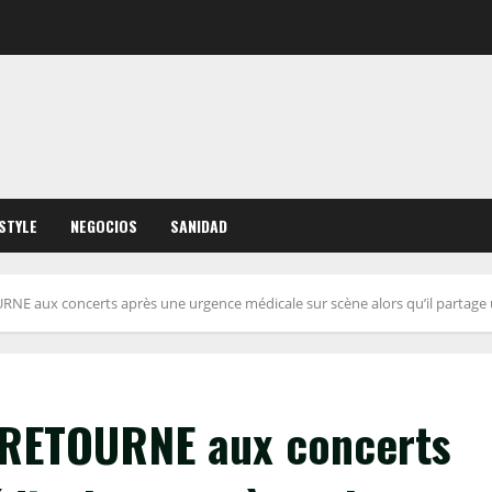
ESTYLE
NEGOCIOS
SANIDAD
URNE aux concerts après une urgence médicale sur scène alors qu’il partage 
, RETOURNE aux concerts