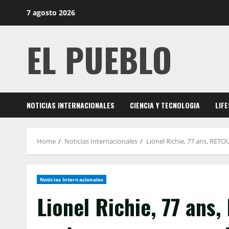
Skip
7 agosto 2026
to
content
EL PUEBLO
NOTICIAS INTERNACIONALES
CIENCIA Y TECNOLOGIA
LIF
Home
Noticias Internacionales
Lionel Richie, 77 ans, RETO
Noticias Internacionales
Lionel Richie, 77 ans