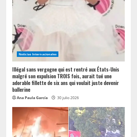
a
d
i
n
Noticias Internacionales
g
Illégal sans vergogne qui est rentré aux États-Unis
malgré son expulsion TROIS fois, aurait tué une
adorable fillette de six ans qui voulait juste devenir
ballerine
Ana Paula García
30 julio 2026