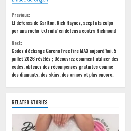
C
Previous:
El defensa de Carlton, Nick Haynes, acepta la culpa
o
por una racha ‘extraña’ en defensa contra Richmond
n
Next:
t
Codes d’échange Garena Free Fire MAX aujourd’hui, 5
juillet 2026 révélés ; Découvrez comment utiliser des
i
codes, obtenez des récompenses gratuites comme
des diamants, des skins, des armes et plus encore.
n
u
e
RELATED STORIES
R
e