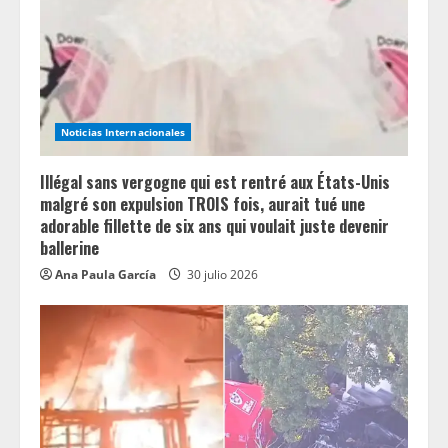
d
i
n
Noticias Internacionales
g
Illégal sans vergogne qui est rentré aux États-Unis
malgré son expulsion TROIS fois, aurait tué une
adorable fillette de six ans qui voulait juste devenir
ballerine
Ana Paula García
30 julio 2026