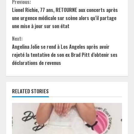
C
Previous:
Lionel Richie, 77 ans, RETOURNE aux concerts après
o
une urgence médicale sur scène alors qu’il partage
n
une mise à jour sur son état
t
Next:
Angelina Jolie se rend à Los Angeles après avoir
i
rejeté la tentative de son ex Brad Pitt d’obtenir ses
déclarations de revenus
n
u
e
RELATED STORIES
R
e
a