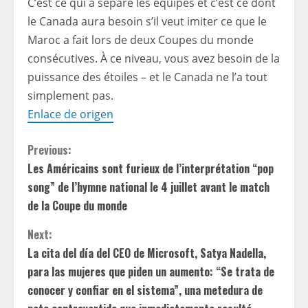
C’est ce qui a séparé les équipes et c’est ce dont
le Canada aura besoin s’il veut imiter ce que le
Maroc a fait lors de deux Coupes du monde
consécutives. À ce niveau, vous avez besoin de la
puissance des étoiles – et le Canada ne l’a tout
simplement pas.
Enlace de origen
C
Previous:
Les Américains sont furieux de l’interprétation “pop
o
song” de l’hymne national le 4 juillet avant le match
n
de la Coupe du monde
t
Next:
La cita del día del CEO de Microsoft, Satya Nadella,
i
para las mujeres que piden un aumento: “Se trata de
conocer y confiar en el sistema”, una metedura de
n