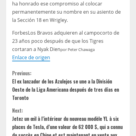
ha honrado ese compromiso al colocar
permanentemente su nombre en su asiento de
la Sección 18 en Wrigley.
Forbes
Los Bravos adquieren al campocorto de
23 años poco después de que los Tigres
cortaran a Nyak Dien
por
Peter Chawaga
Enlace de origen
C
Previous:
El ex lanzador de los Azulejos se une a la División
o
Oeste de la Liga Americana después de tres días en
n
Toronto
t
Next:
Jetez un œil à l’intérieur du nouveau modèle YL à six
i
places de Tesla, d’une valeur de 62 000 $, qui a connu
du succès en Chine et est maintenant en vente aux