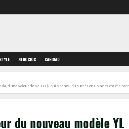
ESTYLE
NEGOCIOS
SANIDAD
Tesla, d’une valeur de 62 000 $, qui a connu du succès en Chine et est mainte
rieur du nouveau modèle YL