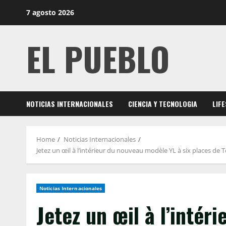
Skip
7 agosto 2026
to
content
EL PUEBLO
NOTICIAS INTERNACIONALES
CIENCIA Y TECNOLOGIA
LIF
Home
Noticias Internacionales
Jetez un œil à l’intérieur du nouveau modèle YL à six places de 
Noticias Internacionales
Jetez un œil à l’inté