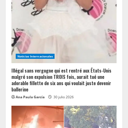
e
a
d
i
n
Noticias Internacionales
g
Illégal sans vergogne qui est rentré aux États-Unis
malgré son expulsion TROIS fois, aurait tué une
adorable fillette de six ans qui voulait juste devenir
ballerine
Ana Paula García
30 julio 2026