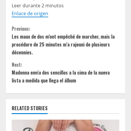
Leer durante 2 minutos
Enlace de origen
C
Previous:
Les maux de dos m’ont empêché de marcher, mais la
o
procédure de 25 minutes m’a rajeuni de plusieurs
n
décennies.
t
Next:
Madonna envía dos sencillos a la cima de la nueva
i
lista a medida que llega el álbum
n
u
RELATED STORIES
e
R