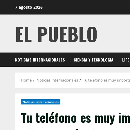
Skip
7 agosto 2026
to
content
EL PUEBLO
NOTICIAS INTERNACIONALES
CIENCIA Y TECNOLOGIA
LIF
Home
Noticias Internacionales
Tu teléfono es muy import
Noticias Internacionales
Tu teléfono es muy i