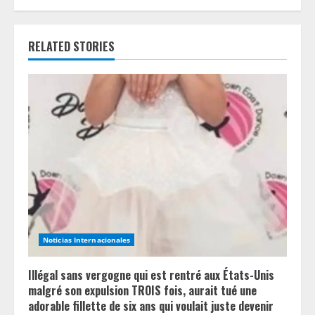
u
e
RELATED STORIES
R
e
a
d
i
n
Noticias Internacionales
g
Illégal sans vergogne qui est rentré aux États-Unis
malgré son expulsion TROIS fois, aurait tué une
adorable fillette de six ans qui voulait juste devenir