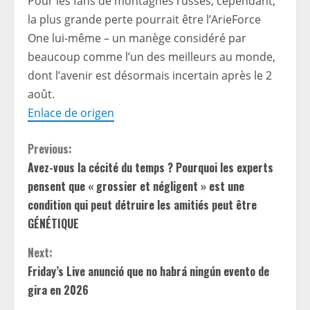
Pour les fans de montagnes russes, cependant,
la plus grande perte pourrait être l’ArieForce
One lui-même – un manège considéré par
beaucoup comme l’un des meilleurs au monde,
dont l’avenir est désormais incertain après le 2
août.
Enlace de origen
C
Previous:
Avez-vous la cécité du temps ? Pourquoi les experts
o
pensent que « grossier et négligent » est une
n
condition qui peut détruire les amitiés peut être
GÉNÉTIQUE
t
Next:
i
Friday’s Live anunció que no habrá ningún evento de
gira en 2026
n