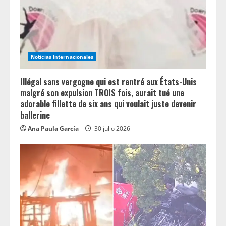
d
i
n
Noticias Internacionales
g
Illégal sans vergogne qui est rentré aux États-Unis
malgré son expulsion TROIS fois, aurait tué une
adorable fillette de six ans qui voulait juste devenir
ballerine
Ana Paula García
30 julio 2026