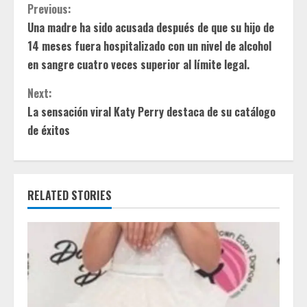
C
Previous:
Una madre ha sido acusada después de que su hijo de
o
14 meses fuera hospitalizado con un nivel de alcohol
n
en sangre cuatro veces superior al límite legal.
t
Next:
La sensación viral Katy Perry destaca de su catálogo
i
de éxitos
n
u
RELATED STORIES
e
R
e
a