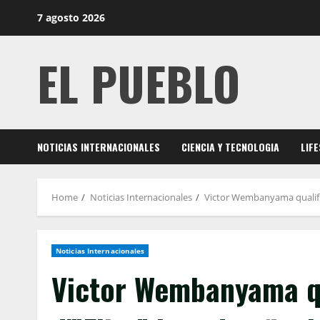
Skip
7 agosto 2026
to
content
EL PUEBLO
NOTICIAS INTERNACIONALES
CIENCIA Y TECNOLOGIA
LIF
Home
Noticias Internacionales
Victor Wembanyama qualifie 
Noticias Internacionales
Victor Wembanyama qu