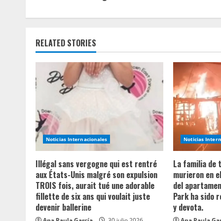
t
i
RELATED STORIES
n
u
e
R
e
Noticias Internacionales
Noticias Inter
a
Illégal sans vergogne qui est rentré
La familia de
aux États-Unis malgré son expulsion
murieron en e
d
TROIS fois, aurait tué une adorable
del apartament
fillette de six ans qui voulait juste
Park ha sido 
i
devenir ballerine
y devota.
Ana Paula García
30 julio 2026
Ana Paula Ga