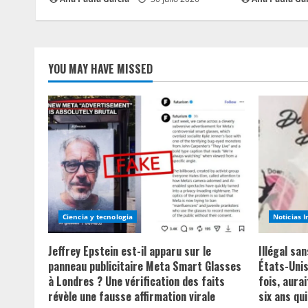
n
g
YOU MAY HAVE MISSED
Ciencia y tecnologia
Noticias 
Jeffrey Epstein est-il apparu sur le
Illégal sa
panneau publicitaire Meta Smart Glasses
États-Unis
à Londres ? Une vérification des faits
fois, aurai
révèle une fausse affirmation virale
six ans qui