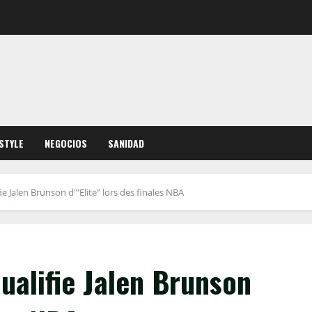
ESTYLE
NEGOCIOS
SANIDAD
Jalen Brunson d'”Elite” lors des finales NBA
alifie Jalen Brunson