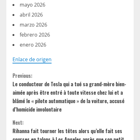
mayo 2026
abril 2026
marzo 2026
febrero 2026
enero 2026
Enlace de origen
C
Previous:
Le conducteur de Tesla qui a tué sa grand-mère bien-
o
aimée après être entré à toute vitesse chez lui et a
n
blâmé le « pilote automatique » de la voiture, accusé
d’homicide involontaire
t
Next:
i
Rihanna fait tourner les têtes alors qu’elle fait ses
courses en talons à Los Angeles après que son petit