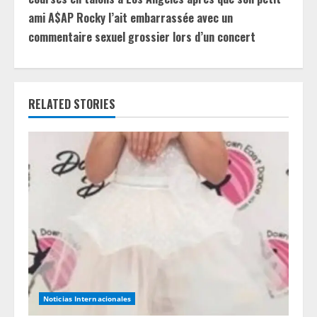
n
ami A$AP Rocky l’ait embarrassée avec un
u
commentaire sexuel grossier lors d’un concert
e
R
RELATED STORIES
e
a
d
i
n
g
Noticias Internacionales