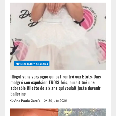
R
e
a
d
i
n
Noticias Internacionales
g
Illégal sans vergogne qui est rentré aux États-Unis
malgré son expulsion TROIS fois, aurait tué une
adorable fillette de six ans qui voulait juste devenir
ballerine
Ana Paula García
30 julio 2026