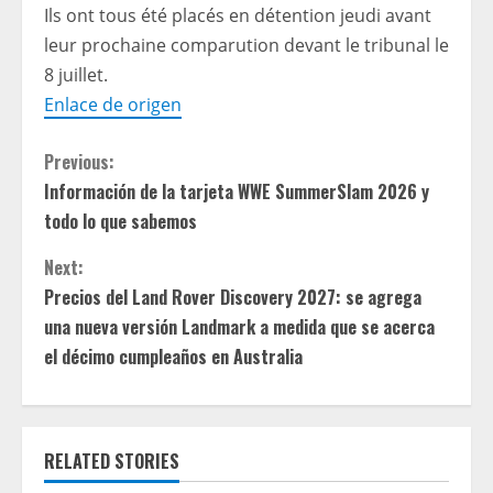
Ils ont tous été placés en détention jeudi avant
leur prochaine comparution devant le tribunal le
8 juillet.
Enlace de origen
C
Previous:
Información de la tarjeta WWE SummerSlam 2026 y
o
todo lo que sabemos
n
Next:
t
Precios del Land Rover Discovery 2027: se agrega
una nueva versión Landmark a medida que se acerca
i
el décimo cumpleaños en Australia
n
u
RELATED STORIES
e