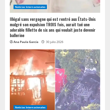
n
Noticias Internacionales
g
Illégal sans vergogne qui est rentré aux États-Unis
malgré son expulsion TROIS fois, aurait tué une
adorable fillette de six ans qui voulait juste devenir
ballerine
Ana Paula García
30 julio 2026
Noticias Internacionales