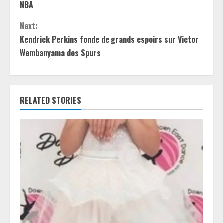
n
NBA
t
Next:
Kendrick Perkins fonde de grands espoirs sur Victor
i
Wembanyama des Spurs
n
u
RELATED STORIES
e
R
e
a
d
i