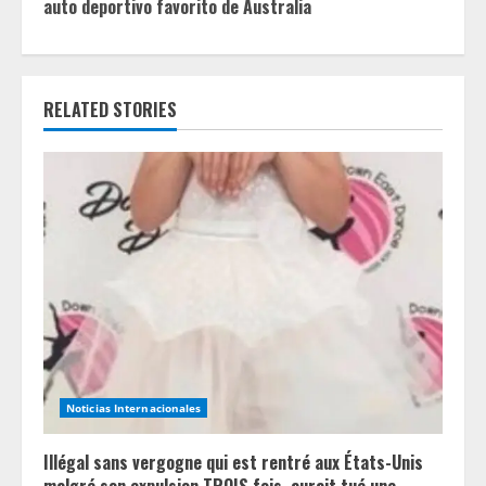
i
auto deportivo favorito de Australia
n
u
RELATED STORIES
e
R
e
a
d
i
n
Noticias Internacionales
g
Illégal sans vergogne qui est rentré aux États-Unis